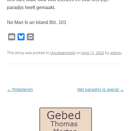
paradijs heeft gemaakt.
No Man Is an Island Blz. 101
E
B
P
m
l
r
a
u
i
This entry was posted in
Uncategorized
on
June 11, 2022
by
admin
.
i
e
n
l
s
t
k
y
Post
←
Pinksteren
Het paradijs is overal
→
navigation