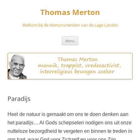
Skip
to
Thomas Merton
content
Welkom bij de Mertonvrienden van de Lage Landen
Menu
Paradijs
Heel de natuur is gemaakt om ons te doen denken aan
het paradijs… Al Gods schepselen nodigen ons uit onze
nutteloze bezorgdheid te vergeten en binnen te treden in
ons hart, waar God voor Zichzelf en voor ons Zijn