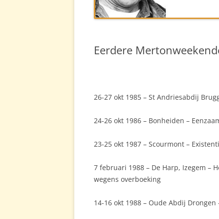
MERTONSIT
LINKS
Eerdere Mertonweekend
FILM
26-27 okt 1985 – St Andriesabdij Bru
24-26 okt 1986 – Bonheiden – Eenzaa
23-25 okt 1987 – Scourmont – Existen
7 februari 1988 – De Harp, Izegem – H
wegens overboeking
14-16 okt 1988 – Oude Abdij Drongen 