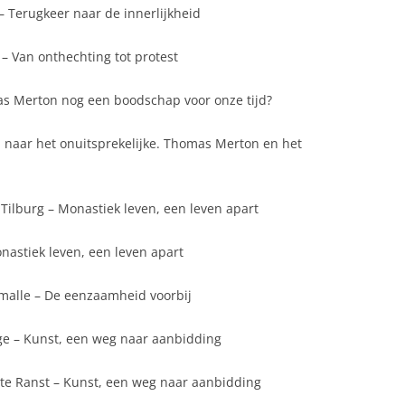
GENESEE LAY CONTE
– Terugkeer naar de innerlijkheid
MONNIK ZIJN VANDAAG
AND ASSOCIATES
THOMAS MERTON – VINCENT
HERMANS OSCO
– Van onthechting tot protest
THOMAS MERTON ONTMOET DE
as Merton nog een boodschap voor onze tijd?
DALAI LAMA
 naar het onuitsprekelijke. Thomas Merton en het
DOM JEAN LECLERCQ OVER
THOMAS MERTON
Tilburg – Monastiek leven, een leven apart
LUCHTSPIEGELINGEN IN DE
WOESTIJN
onastiek leven, een leven apart
MERTON…..EEN PROFEET?
tmalle – De eenzaamheid voorbij
THOMAS MERTON…. EEN HEILIGE?
gge – Kunst, een weg naar aanbidding
THOMAS MERTON EN DE SHAKERS
FUTURE OF THOMAS MERTON
 te Ranst – Kunst, een weg naar aanbidding