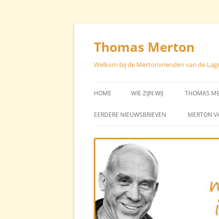
Skip
to
content
Thomas Merton
Welkom bij de Mertonvrienden van de Lag
HOME
WIE ZIJN WIJ
THOMAS M
STUURGROEP – CONTACT
EEN CHRON
EERDERE NIEUWSBRIEVEN
MERTON V
LEVEN VA
STICHTER STAN BROOS
BIBLIOGRA
AVG
TEKSTEN V
TEKSTEN O
MERTON (H