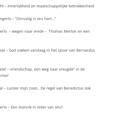
VAN TRAPISTENMONNIK TOT
ht – Innerlijkheid en maatschappelijke betrokkenheid
CHRISTEN BINNEN DE TRADITIE
VAN CÎTEAUX
ngerlo – “Onrustig is ons hart…”
ngerlo – wegen naar vrede – Thomas Merton en een
rval – God zoeken vandaag in het spoor van Bernardus
ostel – vriendschap, een weg naar vreugde” in de
rton’
al – Luister mijn zoon.. De regel van Benedictus ook
gerlo – Een monnik in ieder van ons?