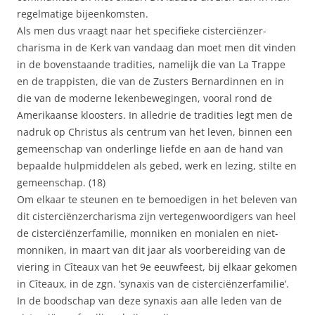
regelmatige bijeenkomsten.
Als men dus vraagt naar het specifieke cisterciënzer-
charisma in de Kerk van vandaag dan moet men dit vinden
in de bovenstaande tradities, namelijk die van La Trappe
en de trappisten, die van de Zusters Bernardinnen en in
die van de moderne lekenbewegingen, vooral rond de
Amerikaanse kloosters. In alledrie de tradities legt men de
nadruk op Christus als centrum van het leven, binnen een
gemeenschap van onderlinge liefde en aan de hand van
bepaalde hulpmiddelen als gebed, werk en lezing, stilte en
gemeenschap. (18)
Om elkaar te steunen en te bemoedigen in het beleven van
dit cisterciënzercharisma zijn vertegenwoordigers van heel
de cisterciënzerfamilie, monniken en monialen en niet-
monniken, in maart van dit jaar als voorbereiding van de
viering in Cîteaux van het 9e eeuwfeest, bij elkaar gekomen
in Cîteaux, in de zgn. ‘synaxis van de cisterciënzerfamilie’.
In de boodschap van deze synaxis aan alle leden van de