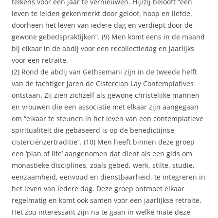
telkens voor één jaar te vernieuwen. Hij/zij belooft “een
leven te leiden gekenmerkt door geloof, hoop en liefde,
doorheen het leven van iedere dag en verdiept door de
gewone gebedspraktijken”. (9) Men komt eens in de maand
bij elkaar in de abdij voor een recollectiedag en jaarlijks
voor een retraite.
(2) Rond de abdij van Gethsemani zijn in de tweede helft
van de tachtiger jaren de Cistercian Lay Contemplatives
ontstaan. Zij zien zichzelf als gewone christelijke mannen
en vrouwen die een associatie met elkaar zijn aangegaan
om “elkaar te steunen in het leven van een contemplatieve
spiritualiteit die gebaseerd is op de benedictijnse
cisterciënzertraditie”. (10) Men heeft binnen deze groep
een ‘plan of life’ aangenomen dat dient als een gids om
monastieke disciplines, zoals gebed, werk, stilte, studie,
eenzaamheid, eenvoud en dienstbaarheid, te integreren in
het leven van iedere dag. Deze groep ontmoet elkaar
regelmatig en komt ook samen voor een jaarlijkse retraite.
Het zou interessant zijn na te gaan in welke mate deze