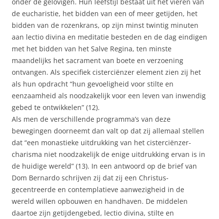
onder de gelovigen. Hun leefstijl bestaat uit het vieren van
de eucharistie, het bidden van een of meer getijden, het
bidden van de rozenkrans, op zijn minst twintig minuten
aan lectio divina en meditatie besteden en de dag eindigen
met het bidden van het Salve Regina, ten minste
maandelijks het sacrament van boete en verzoening
ontvangen. Als specifiek cisterciënzer element zien zij het
als hun opdracht “hun gevoeligheid voor stilte en
eenzaamheid als noodzakelijk voor een leven van inwendig
gebed te ontwikkelen” (12).
Als men de verschillende programma’s van deze
bewegingen doorneemt dan valt op dat zij allemaal stellen
dat “een monastieke uitdrukking van het cisterciënzer-
charisma niet noodzakelijk de enige uitdrukking ervan is in
de huidige wereld” (13). In een antwoord op de brief van
Dom Bernardo schrijven zij dat zij een Christus-
gecentreerde en contemplatieve aanwezigheid in de
wereld willen opbouwen en handhaven. De middelen
daartoe zijn getijdengebed, lectio divina, stilte en