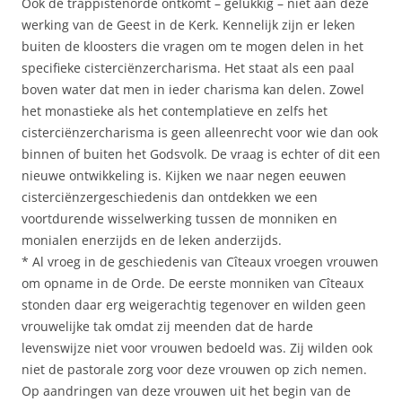
Ook de trappistenorde ontkomt – gelukkig – niet aan deze
werking van de Geest in de Kerk. Kennelijk zijn er leken
buiten de kloosters die vragen om te mogen delen in het
specifieke cisterciënzercharisma. Het staat als een paal
boven water dat men in ieder charisma kan delen. Zowel
het monastieke als het contemplatieve en zelfs het
cisterciënzercharisma is geen alleenrecht voor wie dan ook
binnen of buiten het Godsvolk. De vraag is echter of dit een
nieuwe ontwikkeling is. Kijken we naar negen eeuwen
cisterciënzergeschiedenis dan ontdekken we een
voortdurende wisselwerking tussen de monniken en
monialen enerzijds en de leken anderzijds.
* Al vroeg in de geschiedenis van Cîteaux vroegen vrouwen
om opname in de Orde. De eerste monniken van Cîteaux
stonden daar erg weigerachtig tegenover en wilden geen
vrouwelijke tak omdat zij meenden dat de harde
levenswijze niet voor vrouwen bedoeld was. Zij wilden ook
niet de pastorale zorg voor deze vrouwen op zich nemen.
Op aandringen van deze vrouwen uit het begin van de