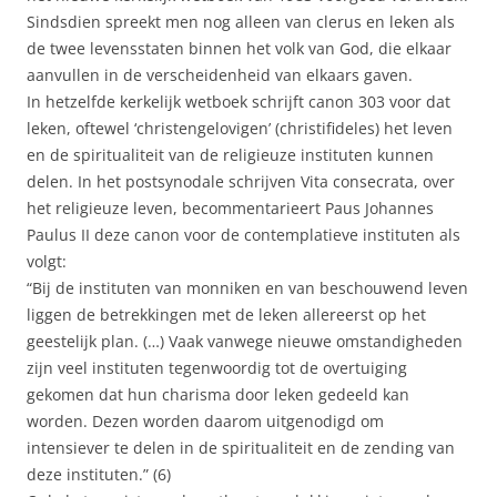
Sindsdien spreekt men nog alleen van clerus en leken als
de twee levensstaten binnen het volk van God, die elkaar
aanvullen in de verscheidenheid van elkaars gaven.
In hetzelfde kerkelijk wetboek schrijft canon 303 voor dat
leken, oftewel ‘christengelovigen’ (christifideles) het leven
en de spiritualiteit van de religieuze instituten kunnen
delen. In het postsynodale schrijven Vita consecrata, over
het religieuze leven, becommentarieert Paus Johannes
Paulus II deze canon voor de contemplatieve instituten als
volgt:
“Bij de instituten van monniken en van beschouwend leven
liggen de betrekkingen met de leken allereerst op het
geestelijk plan. (…) Vaak vanwege nieuwe omstandigheden
zijn veel instituten tegenwoordig tot de overtuiging
gekomen dat hun charisma door leken gedeeld kan
worden. Dezen worden daarom uitgenodigd om
intensiever te delen in de spiritualiteit en de zending van
deze instituten.” (6)