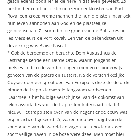
geschiedenis ook allerlei kleinere initiatieven geweest. Zo
bestond er rond het cisterciënzerinnenklooster van Port-
Royal een groep vrome mannen die hun diensten maar ook
hun leven aanboden aan God en de plaatselijke
gemeenschap. Zij vormden de groep van de ‘Solitaires ou
les Messieurs de Port-Royal’. Een van de bekendsten uit
deze kring was Blaise Pascal.
* Ook de beroemde en beruchte Dom Augustinus de
Lestrange kende een Derde Orde, waarin jongens en
meisjes in de orde werden opgenomen en er onderwijs
genoten van de paters en zusters. Na de verschrikkelijke
Odysee door een groot deel van Europa is deze derde orde
binnen de trappistenwereld langzaam verdwenen.
Daarmee is het huidige verschijnsel van de opkomst van
lekenassociaties voor de trappisten inderdaad relatief
nieuw. Het trappistenleven van de negentiende eeuw was
erg in zichzelf gekeerd. Zij waren diep overtuigd van de
zondigheid van de wereld en zagen het klooster als een
soort veilige haven in de boze wereldzee. Men moet hier