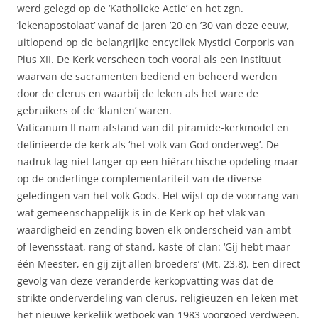
werd gelegd op de ‘Katholieke Actie’ en het zgn.
‘lekenapostolaat’ vanaf de jaren ’20 en ’30 van deze eeuw,
uitlopend op de belangrijke encycliek Mystici Corporis van
Pius XII. De Kerk verscheen toch vooral als een instituut
waarvan de sacramenten bediend en beheerd werden
door de clerus en waarbij de leken als het ware de
gebruikers of de ‘klanten’ waren.
Vaticanum II nam afstand van dit piramide-kerkmodel en
definieerde de kerk als ‘het volk van God onderweg’. De
nadruk lag niet langer op een hiërarchische opdeling maar
op de onderlinge complementariteit van de diverse
geledingen van het volk Gods. Het wijst op de voorrang van
wat gemeenschappelijk is in de Kerk op het vlak van
waardigheid en zending boven elk onderscheid van ambt
of levensstaat, rang of stand, kaste of clan: ‘Gij hebt maar
één Meester, en gij zijt allen broeders’ (Mt. 23,8). Een direct
gevolg van deze veranderde kerkopvatting was dat de
strikte onderverdeling van clerus, religieuzen en leken met
het nieuwe kerkelijk wetboek van 1983 voorgoed verdween.