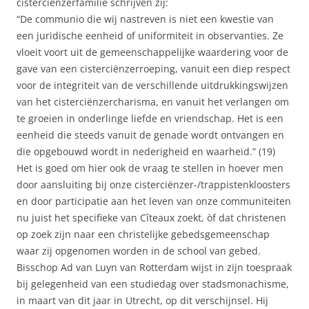
cisterciënzerfamilie schrijven zij:
“De communio die wij nastreven is niet een kwestie van
een juridische eenheid of uniformiteit in observanties. Ze
vloeit voort uit de gemeenschappelijke waardering voor de
gave van een cisterciënzerroeping, vanuit een diep respect
voor de integriteit van de verschillende uitdrukkingswijzen
van het cisterciënzercharisma, en vanuit het verlangen om
te groeien in onderlinge liefde en vriendschap. Het is een
eenheid die steeds vanuit de genade wordt ontvangen en
die opgebouwd wordt in nederigheid en waarheid.” (19)
Het is goed om hier ook de vraag te stellen in hoever men
door aansluiting bij onze cisterciënzer-/trappistenkloosters
en door participatie aan het leven van onze communiteiten
nu juist het specifieke van Cîteaux zoekt, òf dat christenen
op zoek zijn naar een christelijke gebedsgemeenschap
waar zij opgenomen worden in de school van gebed.
Bisschop Ad van Luyn van Rotterdam wijst in zijn toespraak
bij gelegenheid van een studiedag over stadsmonachisme,
in maart van dit jaar in Utrecht, op dit verschijnsel. Hij