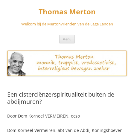
Skip
to
Thomas Merton
content
Welkom bij de Mertonvrienden van de Lage Landen
Menu
Een cisterciënzerspiritualiteit buiten de
abdijmuren?
Door Dom Korneel VERMEIREN, ocso
Dom Korneel Vermeiren, abt van de Abdij Koningshoeven