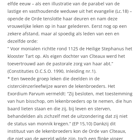
elfde eeuw – als een illustratie van de parabel van de
lastige en vasthoudende weduwe uit het evangelie (Lc.18) –
opende de Orde tenslotte haar deuren en nam deze
vrouwelijke leken op in haar gelederen. Eerst nog op een
zekere afstand, maar al spoedig als leden van een en
dezelfde orde:
” Voor monialen richtte rond 1125 de Heilige Stephanus het
klooster Tart op. Als eigen dochter van Cîteaux werd het
toevertrouwd aan de pastorale zorg van haar abt.”
(Constituties O.C.S.O. 1990, Inleiding nr.1).
* Een tweede groep leken die deelden in de
cisterciënzerleefwijze waren de lekenbroeders. Het
Exordium Parvum vermeldt: “Zij besloten, met toestemming
van hun bisschop, om lekenbroeders op te nemen, die hun
baard lieten staan en die zij, bij leven en sterven,
behandelden als zichzelf met de uitzondering dat zij niet
de status van monnik kregen.” (EP 15,10) Dankzij dit
instituut van de lekenbroeders kon de Orde van Cîteaux,
die niet van de wereld wilde zijn, toch een flinke vinger