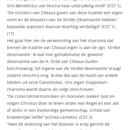
Sint-Benedictus van Nursia haar uitdrukking vindt” (CST 1).
“De stichters van Cîteaux gaven aan deze traditie een eigen
vorm en de kloosters van de Strikte Observantie hebben
bepaalde aspecten daarvan krachtig verdedigd” (CST 1).
(17)
Het gaat hier om de verwoording van het charisma dat
binnen de traditie van Cîteaux eigen is aan de zgn. ‘strikte
observantie’. Ik laat hier gemakshalve de ‘gewone’
observantie van de H. Orde van Cîteaux buiten
beschouwing. Dit eigene van de ‘strikte observantie’ vraagt
nadere omschrij-ving. Ik doe dat aan de hand van enkele
teksten uit onze Constituties. Ons eigen ‘trappisten’-
charisma wordt daarin als volgt omschreven:
“De cisterciënzermonniken en monialen zoeken God en
volgen Christus door te leven onder een Regel en een abt
of abdis in een bestendige gemeenschap, school van
broederlijke liefde” (schola caritatis). (CST 3)
“Heel de ordening van het klooster is erop gericht de