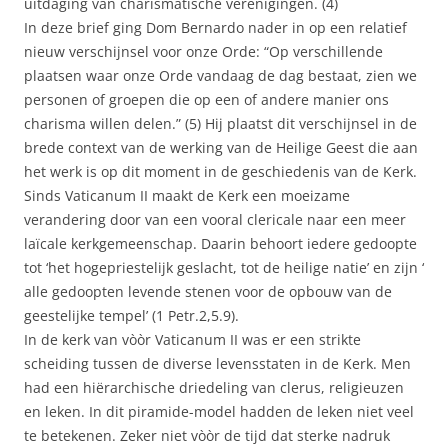
uitdaging van charismatische verenigingen. (4)
In deze brief ging Dom Bernardo nader in op een relatief
nieuw verschijnsel voor onze Orde: “Op verschillende
plaatsen waar onze Orde vandaag de dag bestaat, zien we
personen of groepen die op een of andere manier ons
charisma willen delen.” (5) Hij plaatst dit verschijnsel in de
brede context van de werking van de Heilige Geest die aan
het werk is op dit moment in de geschiedenis van de Kerk.
Sinds Vaticanum II maakt de Kerk een moeizame
verandering door van een vooral clericale naar een meer
laïcale kerkgemeenschap. Daarin behoort iedere gedoopte
tot ‘het hogepriestelijk geslacht, tot de heilige natie’ en zijn ‘
alle gedoopten levende stenen voor de opbouw van de
geestelijke tempel’ (1 Petr.2,5.9).
In de kerk van vòòr Vaticanum II was er een strikte
scheiding tussen de diverse levensstaten in de Kerk. Men
had een hiërarchische driedeling van clerus, religieuzen
en leken. In dit piramide-model hadden de leken niet veel
te betekenen. Zeker niet vòòr de tijd dat sterke nadruk