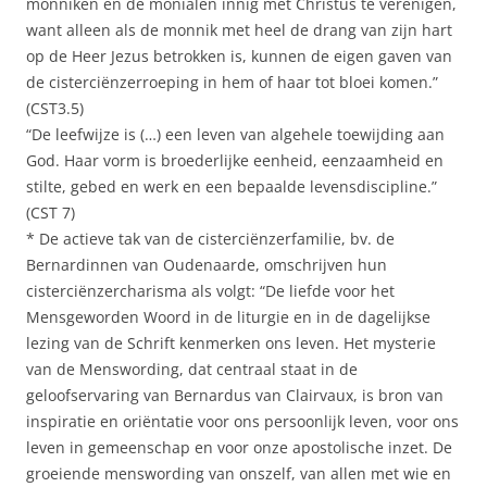
monniken en de monialen innig met Christus te verenigen,
want alleen als de monnik met heel de drang van zijn hart
op de Heer Jezus betrokken is, kunnen de eigen gaven van
de cisterciënzerroeping in hem of haar tot bloei komen.”
(CST3.5)
“De leefwijze is (…) een leven van algehele toewijding aan
God. Haar vorm is broederlijke eenheid, eenzaamheid en
stilte, gebed en werk en een bepaalde levensdiscipline.”
(CST 7)
* De actieve tak van de cisterciënzerfamilie, bv. de
Bernardinnen van Oudenaarde, omschrijven hun
cisterciënzercharisma als volgt: “De liefde voor het
Mensgeworden Woord in de liturgie en in de dagelijkse
lezing van de Schrift kenmerken ons leven. Het mysterie
van de Menswording, dat centraal staat in de
geloofservaring van Bernardus van Clairvaux, is bron van
inspiratie en oriëntatie voor ons persoonlijk leven, voor ons
leven in gemeenschap en voor onze apostolische inzet. De
groeiende menswording van onszelf, van allen met wie en