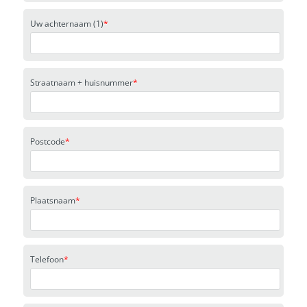
Uw achternaam (1)
*
Straatnaam + huisnummer
*
Postcode
*
Plaatsnaam
*
Telefoon
*