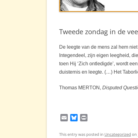
MERTONSIT
LINKS
Tweede zondag in de vee
FILM
De leegte van de mens zal hem niet
Integendeel, zijn eigen leegheid, d
toen Hij ‘Zich ontledigde’, wordt ee
duisternis en leegte. (…) Het Taborlic
Thomas MERTON,
Disputed Quest
E
B
P
m
l
r
a
u
i
This entry was posted in
Uncategorized
on