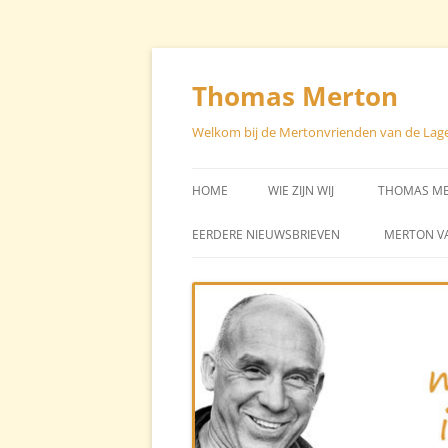
Skip
to
content
Thomas Merton
Welkom bij de Mertonvrienden van de Lag
HOME
WIE ZIJN WIJ
THOMAS M
STUURGROEP – CONTACT
EEN CHRON
EERDERE NIEUWSBRIEVEN
MERTON V
LEVEN VA
STICHTER STAN BROOS
BIBLIOGRA
AVG
TEKSTEN V
TEKSTEN O
MERTON (H