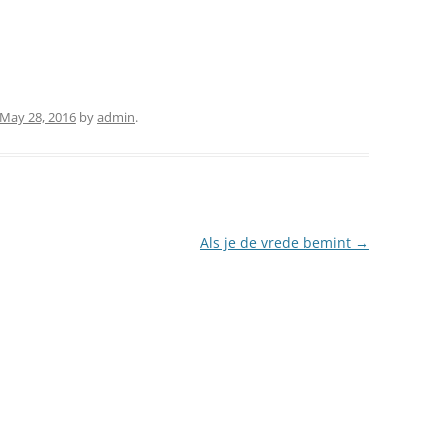
GENESEE LAY CONTE
MONNIK ZIJN VANDAAG
AND ASSOCIATES
THOMAS MERTON – VINCENT
HERMANS OSCO
THOMAS MERTON ONTMOET DE
May 28, 2016
by
admin
.
DALAI LAMA
DOM JEAN LECLERCQ OVER
THOMAS MERTON
LUCHTSPIEGELINGEN IN DE
Als je de vrede bemint
→
WOESTIJN
MERTON…..EEN PROFEET?
THOMAS MERTON…. EEN HEILIGE?
THOMAS MERTON EN DE SHAKERS
FUTURE OF THOMAS MERTON