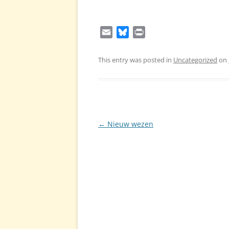
E
B
P
m
l
r
a
u
i
This entry was posted in
Uncategorized
on
i
e
n
l
s
t
k
y
Post
←
Nieuw wezen
navigation