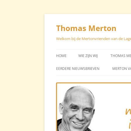
Skip
to
content
Thomas Merton
Welkom bij de Mertonvrienden van de Lag
HOME
WIE ZIJN WIJ
THOMAS M
STUURGROEP – CONTACT
EEN CHRON
EERDERE NIEUWSBRIEVEN
MERTON V
LEVEN VA
STICHTER STAN BROOS
BIBLIOGRA
AVG
TEKSTEN V
TEKSTEN O
MERTON (H