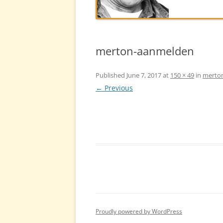
MERTONSIT
LINKS
merton-aanmelden
FILM
Published
June 7, 2017
at
150 × 49
in
merto
← Previous
Proudly powered by WordPress