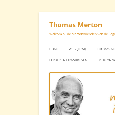
Skip
to
content
Thomas Merton
Welkom bij de Mertonvrienden van de Lag
HOME
WIE ZIJN WIJ
THOMAS M
STUURGROEP – CONTACT
EEN CHRON
EERDERE NIEUWSBRIEVEN
MERTON V
LEVEN VA
STICHTER STAN BROOS
BIBLIOGRA
AVG
TEKSTEN V
TEKSTEN O
MERTON (H