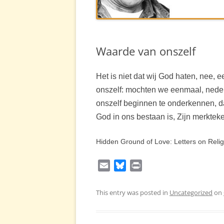
MERTONSIT
LINKS
Waarde van onszelf
FILM
Het is niet dat wij God haten, nee, 
onszelf: mochten we eenmaal, neder
onszelf beginnen te onderkennen, d
God in ons bestaan is, Zijn merktek
Hidden Ground of Love: Letters on Reli
E
B
P
m
l
r
a
u
i
This entry was posted in
Uncategorized
on
i
e
n
l
s
t