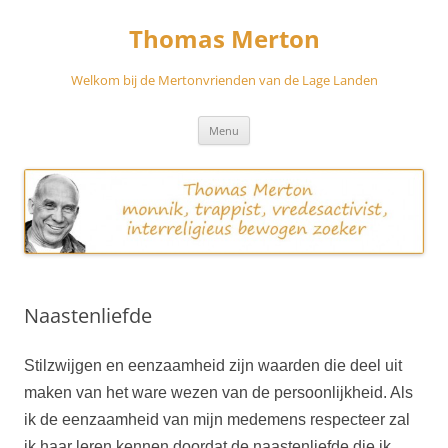
Skip
to
Thomas Merton
content
Welkom bij de Mertonvrienden van de Lage Landen
Menu
Naastenliefde
Stilzwijgen en eenzaamheid zijn waarden die deel uit
maken van het ware wezen van de persoonlijkheid. Als
ik de eenzaamheid van mijn medemens respecteer zal
ik haar leren kennen doordat de naastenliefde die ik