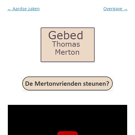
Post
←
Aardse zaken
Overgave
→
navigation