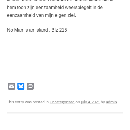
hem toon zijn eenzaamheid weerspiegelt in de
eenzaamheid van mijn eigen ziel.
No Man Is an Island . Blz 215
E
B
P
m
l
r
a
u
i
This entry was posted in
Uncategorized
on
July 4, 2021
by
admin
.
i
e
n
l
s
t
k
y