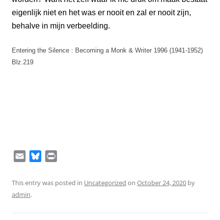
eigenlijk niet en het was er nooit en zal er nooit zijn,
behalve in mijn verbeelding.
Entering the Silence : Becoming a Monk & Writer 1996 (1941-1952)
Blz.219
E
B
P
m
l
r
a
u
i
This entry was posted in
Uncategorized
on
October 24, 2020
by
i
e
n
admin
.
l
s
t
k