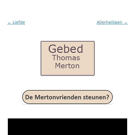
y
Post
←
Liefde
Allerheiligen
→
navigation