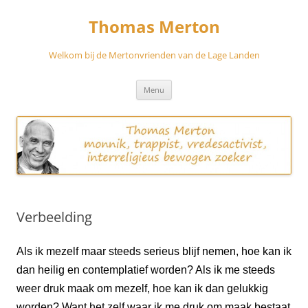
Skip
to
Thomas Merton
content
Welkom bij de Mertonvrienden van de Lage Landen
Menu
Verbeelding
Als ik mezelf maar steeds serieus blijf nemen, hoe kan ik
dan heilig en contemplatief worden? Als ik me steeds
weer druk maak om mezelf, hoe kan ik dan gelukkig
worden? Want het zelf waar ik me druk om maak bestaat