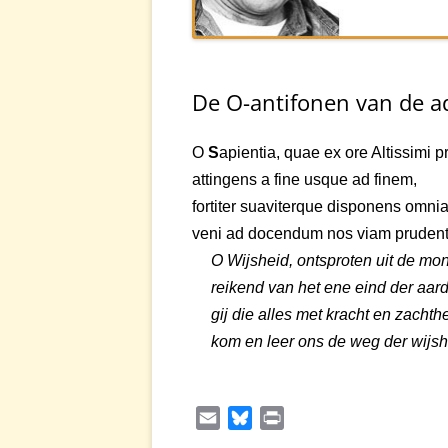
MERTONSIT
LINKS
De O-antifonen van de 
FILM
O
S
apientia, quae ex ore Altissimi pr
attingens a fine usque ad finem,
fortiter suaviterque disponens omnia
veni ad docendum nos viam prudent
O Wijsheid, ontsproten uit de mo
reikend van het ene eind der aard
gij die alles met kracht en zachthe
kom en leer ons de weg der wijsh
E
B
P
m
l
r