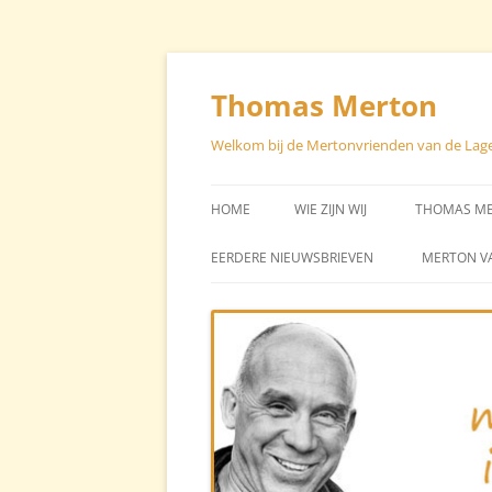
Skip
to
content
Thomas Merton
Welkom bij de Mertonvrienden van de Lag
HOME
WIE ZIJN WIJ
THOMAS M
STUURGROEP – CONTACT
EEN CHRON
EERDERE NIEUWSBRIEVEN
MERTON V
LEVEN VA
STICHTER STAN BROOS
BIBLIOGRA
AVG
TEKSTEN V
TEKSTEN O
MERTON (H