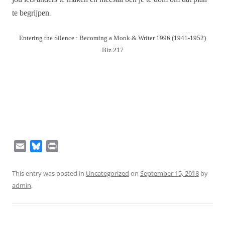
te begrijpen
.
Entering the Silence : Becoming a Monk & Writer 1996 (1941-1952)
Blz.217
E
B
P
m
l
r
a
u
i
This entry was posted in
Uncategorized
on
September 15, 2018
by
i
e
n
admin
.
l
s
t
k
y