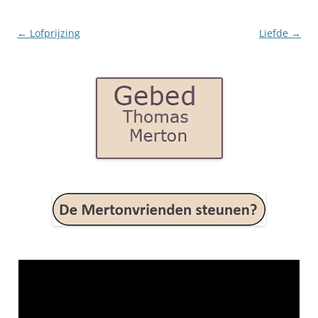
Post
←
Lofprijzing
Liefde
→
navigation