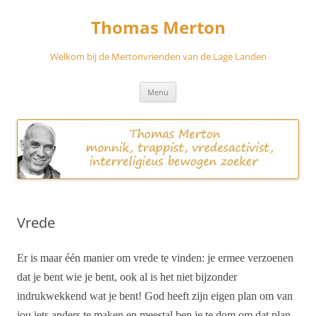
Skip
to
Thomas Merton
content
Welkom bij de Mertonvrienden van de Lage Landen
Menu
Vrede
Er is maar één manier om vrede te vinden: je ermee verzoenen
dat je bent wie je bent, ook al is het niet bijzonder
indrukwekkend wat je bent! God heeft zijn eigen plan om van
jou iets anders te maken en meestal ben je te dom om dat plan